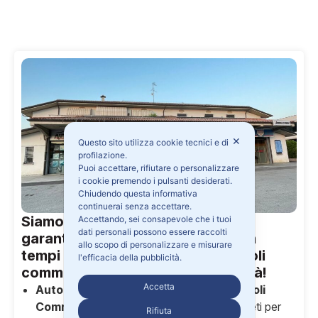
✕
Questo sito utilizza cookie tecnici e di
profilazione.
Puoi accettare, rifiutare o personalizzare
i cookie premendo i pulsanti desiderati.
Chiudendo questa informativa
continuerai senza accettare.
Siamo un centro di assistenza che
Accettando, sei consapevole che i tuoi
dati personali possono essere raccolti
garantisce servizi di alta qualità in
allo scopo di personalizzare e misurare
tempi rapidi per auto, moto e veicoli
l'efficacia della pubblicità.
commerciali con la massima serietà!
Accetta
Autoriparazioni per Autovetture e Veicoli
Commerciali
: Servizi di riparazione completi per
Rifiuta