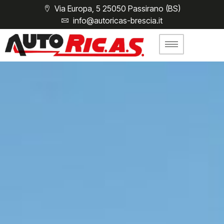
Via Europa, 5 25050 Passirano (BS)
info@autoricas-brescia.it